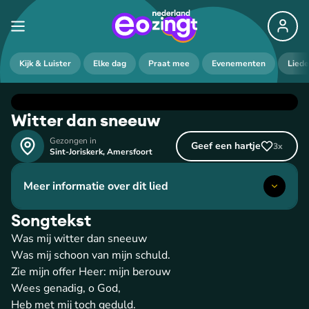
Kijk & Luister
Elke dag
Praat mee
Evenementen
Lied
Witter dan sneeuw
Gezongen in
Geef een hartje
3
x
Sint-Joriskerk
,
Amersfoort
Meer informatie over dit lied
Songtekst
Was mij witter dan sneeuw
Was mij schoon van mijn schuld.
Zie mijn offer Heer: mijn berouw
Wees genadig, o God,
Heb met mij toch geduld.