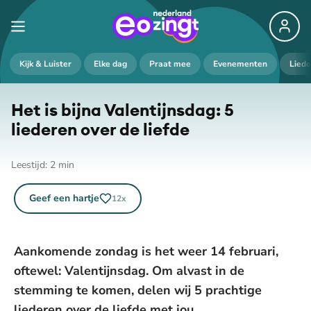
Kijk & Luister
Elke dag
Praat mee
Evenementen
Lied
Het is bijna Va­len­tijns­dag: 5
liederen over de liefde
Leestijd:
2
min
Geef een hartje
12
x
Aankomende zondag is het weer 14 februari,
oftewel: Valentijnsdag. Om alvast in de
stemming te komen, delen wij 5 prachtige
liederen over de liefde met jou.