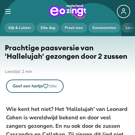
Kijk & Luister
Elke dag
Praat mee
Evenementen
Lied
Prachtige paasversie van
'Hallelujah' gezongen door 2 zussen
Leestijd:
2
min
Geef een hartje
196
x
Wie kent het niet? Het 'Hallelujah' van Leonard
Cohen is wereldwijd bekend en door veel
zangers gezongen. En nu ook door de zussen
Cassandra en Callahan. Zij zingen dit lied niet