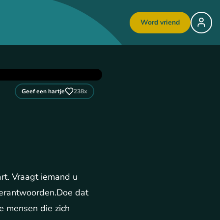
Word vriend
Geef een hartje
238
x
rt. Vraagt iemand u
 verantwoorden.Doe dat
e mensen die zich