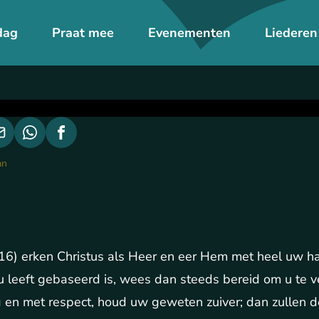
dag
Praat mee
Evenementen
Liederen
an
16) erken Christus als Heer en eer Hem met heel uw ha
u leeft gebaseerd is, wees dan steeds bereid om u te
 en met respect, houd uw geweten zuiver; dan zullen d