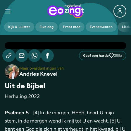
Kijk & Luister
Elke dag
Praat mee
Evenementen
Lied
Geef een hartje
259
x
Meer overdenkingen van
Andries Knevel
Uit de Bijbel
Herhaling 2022
Psalmen 5
- [4] In de morgen, HEER, hoort U mijn
stem, in de morgen wend ik mij tot U en wacht. [5] U
bent een God die zich niet verheugt in het kwaad, bij U