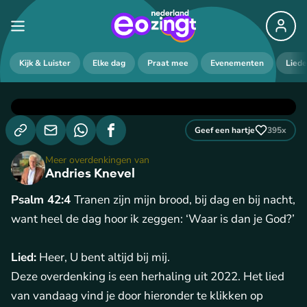
Kijk & Luister
Elke dag
Praat mee
Evenementen
Lied
Geef een hartje
395
x
Meer overdenkingen van
Andries Knevel
Psalm 42:4
Tranen zijn mijn brood, bij dag en bij nacht,
want heel de dag hoor ik zeggen: ‘Waar is dan je God?’
Lied:
Heer, U bent altijd bij mij.
Deze overdenking is een herhaling uit 2022. Het lied
van vandaag vind je door hieronder te klikken op