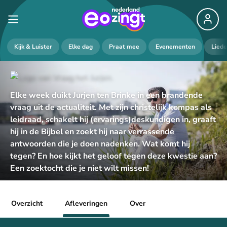
Kijk & Luister
Elke dag
Praat mee
Evenementen
Lied
Elke week duikt Jurjen ten Brinke in een brandende
vraag uit de actualiteit. Met zijn christelijk kompas als
leidraad, schakelt hij (ervarings)deskundigen in, graaft
hij in de Bijbel en zoekt hij naar verrassende
antwoorden die je doen nadenken. Wat komt hij
tegen? En hoe kijkt het geloof tegen deze kwestie aan?
Een zoektocht die je niet wilt missen!
Overzicht
Afleveringen
Over