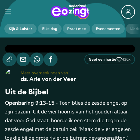
Kijk & Luister
Elke dag
Praat mee
Evenementen
Lied
Geef een hartje
436
x
Meer overdenkingen van
ds. Arie van der Veer
Uit de Bijbel
Openbaring 9:13-15
- Toen blies de zesde engel op
zijn bazuin. Uit de vier hoorns van het gouden altaar
dat voor God staat, hoorde ik een stem die tegen de
zesde engel met de bazuin zei: ‘Maak de vier engelen
los die bij de grote rivier de Eufraat gevangenzitten.’