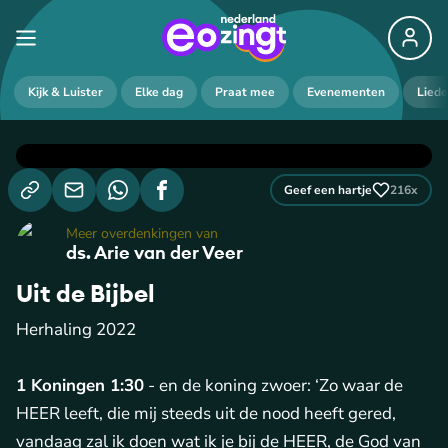
Kijk & Luister
Elke dag
Praat mee
Evenementen
Lied
Geef een hartje
216
x
Meer overdenkingen van
ds. Arie van der Veer
Uit de Bijbel
Herhaling 2022
1 Koningen 1:30
- en de koning zwoer: ‘Zo waar de
HEER leeft, die mij steeds uit de nood heeft gered,
vandaag zal ik doen wat ik je bij de HEER, de God van