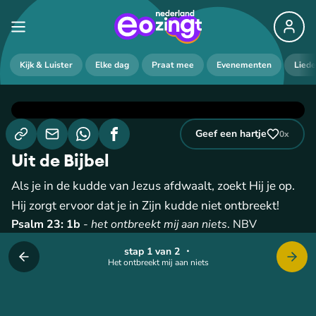
Kijk & Luister
Elke dag
Praat mee
Evenementen
Lied
Geef een hartje
0
x
Uit de Bijbel
Als je in de kudde van Jezus afdwaalt, zoekt Hij je op.
Hij zorgt ervoor dat je in Zijn kudde niet ontbreekt!
Psalm 23: 1b
-
het ontbreekt mij aan niets
. NBV
stap 1 van 2
・
Het ontbreekt mij aan niets