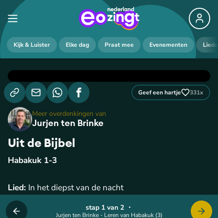
Kijk & Luister
Elke dag
Praat mee
Evenementen
Lied
Geef een hartje
331
x
Meer overdenkingen van
Jurjen ten Brinke
Uit de Bijbel
Habakuk 1-3
Lied:
In het diepst van de nacht
stap 1 van 2
・
Jurjen ten Brinke - Leren van Habakuk (3)