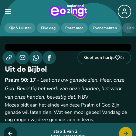
Kijk & Luister
Elke dag
Praat mee
Evenementen
Lied
Geef een hartje
0
x
Uit de Bijbel
Psalm 90: 17
-
Laat ons uw genade zien, Heer, onze
God. Bevestig het werk van onze handen, het werk
van onze handen, bevestig dat.
NBV
Mozes bidt aan het einde van deze Psalm of God Zijn
genade wil laten zien. Wat een mooi gebed! Vandaag de
dag mogen wij deze genade zien in Jezus.
stap 1 van 2
・