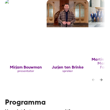
Mirjam Bouwman
Jurjen ten Brinke
Martin Mans
Martin M
Marti
Mirjam Bouwman
Jurjen ten Brinke
Form
presentator
spreker
arti
Programma