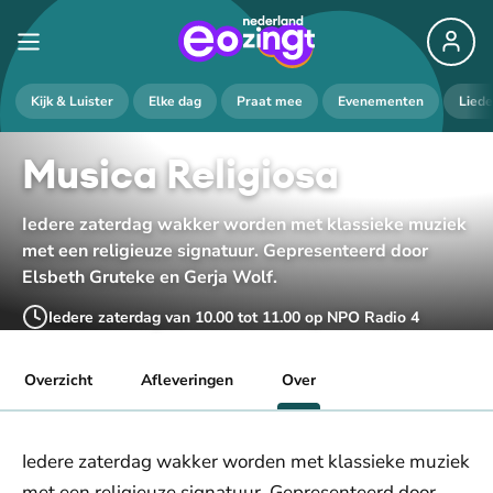
Kijk & Luister
Elke dag
Praat mee
Evenementen
Lied
Musica Religiosa
Iedere zaterdag wakker worden met klassieke muziek
met een religieuze signatuur. Gepresenteerd door
Elsbeth Gruteke en Gerja Wolf.
Iedere zaterdag van 10.00 tot 11.00 op NPO Radio 4
Overzicht
Afleveringen
Over
Iedere zaterdag wakker worden met klassieke muziek
met een religieuze signatuur. Gepresenteerd door