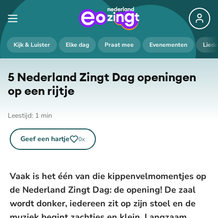
Kijk & Luister
Elke dag
Praat mee
Evenementen
Lied
5 Nederland Zingt Dag openingen
op een rijtje
Leestijd:
1
min
Geef een hartje
0
x
Vaak is het één van die kippenvelmomentjes op
de Nederland Zingt Dag: de opening! De zaal
wordt donker, iedereen zit op zijn stoel en de
muziek begint zachtjes en klein. Langzaam