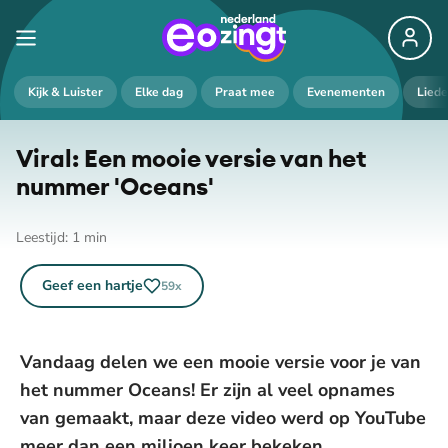
De weergave van deze video vereist jouw
Kijk & Luister
Elke dag
Praat mee
Evenementen
Lied
toestemming voor social media cookies.
Toestemmingen aanpassen
Viral: Een mooie versie van het
nummer 'Oceans'
Leestijd:
1
min
Geef een hartje
59
x
Vandaag delen we een mooie versie voor je van
het nummer Oceans! Er zijn al veel opnames
van gemaakt, maar deze video werd op YouTube
meer dan een miljoen keer bekeken.