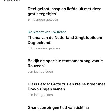
Deel geloof, hoop en liefde uit met deze gratis tegeltjes!
Deel geloof, hoop en liefde uit met deze
gratis tegeltjes!
9 maanden geleden
Thema van de Nederland Zingt Jubileum Dag bekend!
De kracht van uw liefde
Thema van de Nederland Zingt Jubileum
Dag bekend!
10 maanden geleden
Bekijk de speciale tentsamenzang vanuit Rouveen!
Bekijk de speciale tentsamenzang vanuit
Rouveen!
een jaar geleden
Dit is liefde: Grote zus en kleine broer met Down zingen s
Dit is liefde: Grote zus en kleine broer met
Down zingen samen
een jaar geleden
Ghanezen zingen lied van licht na bekering: 'Wij dienen de 
Ghanezen zingen lied van licht na