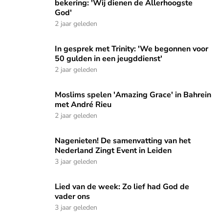
bekering: 'Wij dienen de Allerhoogste
God'
2 jaar geleden
In gesprek met Trinity: 'We begonnen voor 50 gulden in een
In gesprek met Trinity: 'We begonnen voor
50 gulden in een jeugddienst'
2 jaar geleden
Moslims spelen 'Amazing Grace' in Bahrein met André Rieu
Moslims spelen 'Amazing Grace' in Bahrein
met André Rieu
2 jaar geleden
Nagenieten! De samenvatting van het Nederland Zingt Event
Nagenieten! De samenvatting van het
Nederland Zingt Event in Leiden
3 jaar geleden
Lied van de week: Zo lief had God de vader ons
Lied van de week: Zo lief had God de
vader ons
3 jaar geleden