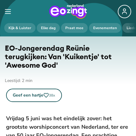
De weergave van deze video vereist jouw
Kijk & Luister
Elke dag
Praat mee
Evenementen
Lied
toestemming voor social media cookies.
Toestemmingen aanpassen
EO-Jongerendag Reünie
terugkijken: Van 'Kuikentje' tot
'Awesome God'
Leestijd:
2
min
Geef een hartje
38
x
Vrijdag 5 juni was het eindelijk zover: het
grootste worshipconcert van Nederland, ter ere
van 50 jaar EO-Jongerendag. Een prachtige